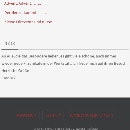
Advent, Advent……..
Der Herbst kommt……..
Kleine Filzevents und Kurse
Info:
An Alle, die das Besondere lieben, es gibt viele schöne, auch immer
wieder neue Filzunikate in der Werkstatt. Ich freue mich auf ihren Besuch.
Herzliche Grüße
Carola Z.
IMPRESSUM
KONTAKT
DATENSCHUTZERKLÄRUNG
2020 - Filz-Fantasien - Carola Zeiger