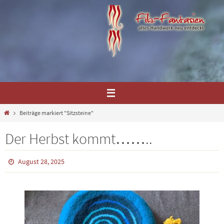
Zum
Inhalt
springen
Home
Beiträge markiert "Sitzsteine"
Der Herbst kommt……..
August 28, 2025